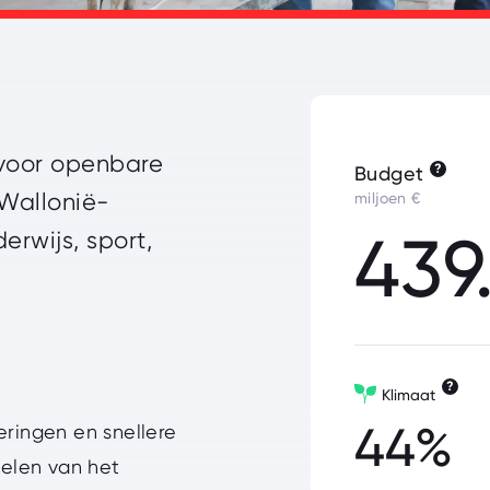
 voor openbare
?
Budget
 Wallonië-
miljoen €
439
erwijs, sport,
?
Klimaat
44%
eringen en snellere
elen van het