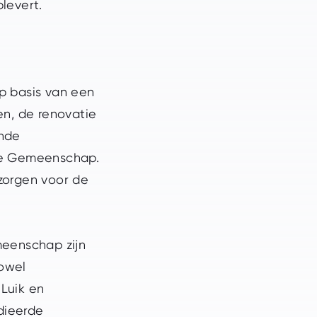
levert.
p basis van een
en, de renovatie
ende
se Gemeenschap.
zorgen voor de
meenschap zijn
zowel
 Luik en
idieerde