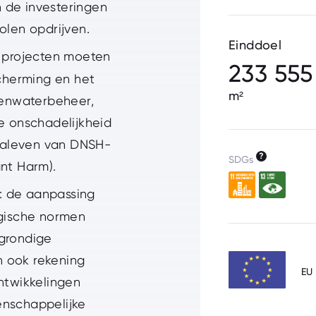
 de investeringen
olen opdrijven.
Einddoel
e projecten moeten
233 555
cherming en het
m²
egenwaterbeheer,
de onschadelijkheid
naleven van DNSH-
?
SDGs
ant Harm).
: de aanpassing
gische normen
 grondige
n ook rekening
EU
twikkelingen
enschappelijke