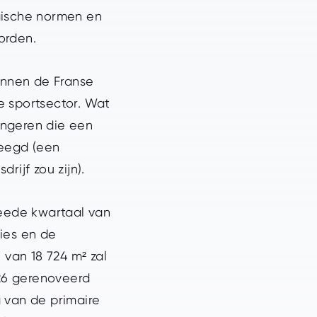
gische normen en
orden.
binnen de Franse
e sportsector. Wat
jongeren die een
leegd (een
rijf zou zijn).
weede kwartaal van
ies en de
 van 18 724 m² zal
026 gerenoveerd
 van de primaire