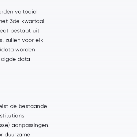
orden voltooid
 het 3de kwartaal
ect bestaat uit
, zullen voor elk
nddata worden
ndigde data
eist de bestaande
stitutions
sse) aanpassingen.
oor duurzame