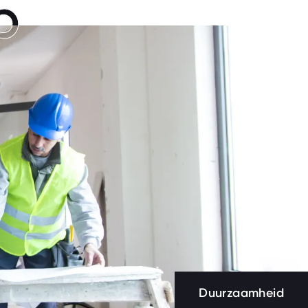
p
p
Duurzaamheid