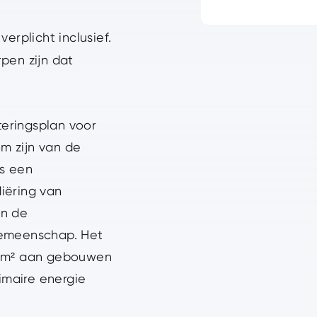
 verplicht inclusief.
en zijn dat
teringsplan voor
m zijn van de
s een
iëring van
an de
Gemeenschap. Het
0 m² aan gebouwen
rimaire energie