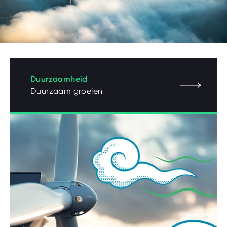
Geef uw zoekopdracht in
Zoeken
NL
FR
DE
Gefinancierd door de Europese Unie
Duurzaamheid
Duurzaam groeien
nav.beSupport