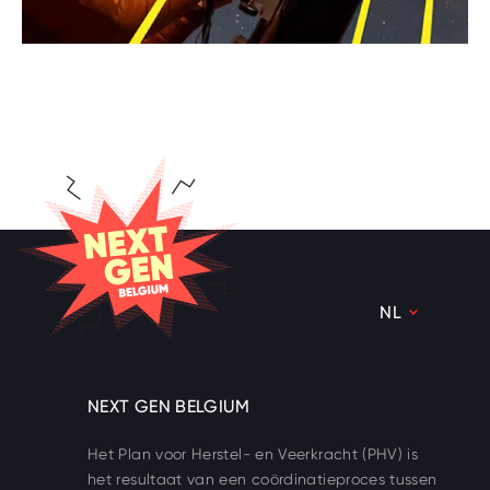
NEXT GEN BELGIUM
NL
NL
FR
NEXT GEN BELGIUM
DE
Het Plan voor Herstel- en Veerkracht (PHV) is
het resultaat van een coördinatieproces tussen