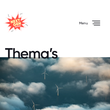
NEXT GEN BELGIUM
Menu
Over het plan
Thema’s
Thema’s
Projecten
Plan in cijfers
Begunstigden
Verhalen
Documenten