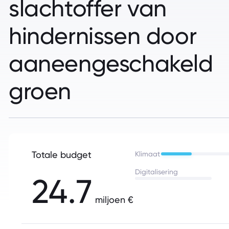
slachtoffer van
hindernissen door
aaneengeschakeld
groen
Totale budget
Klimaat
Digitalisering
24.7
miljoen €