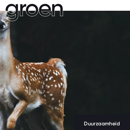
 groen
 groen
Duurzaamheid