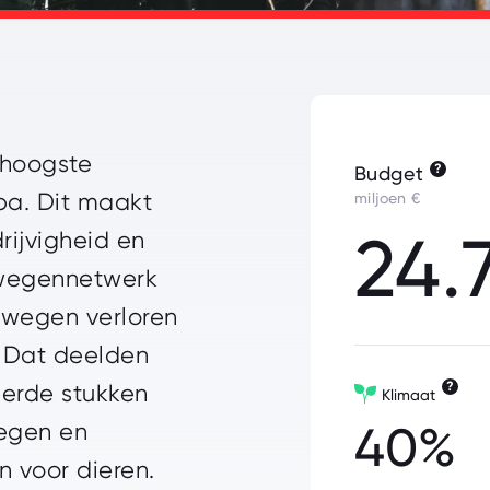
 hoogste
?
Budget
pa. Dit maakt
miljoen €
24.
ijvigheid en
 wegennetwerk
 wegen verloren
. Dat deelden
?
leerde stukken
Klimaat
40%
egen en
n voor dieren.