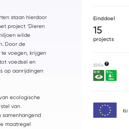
rten staan hierdoor
Einddoel
het project ‘Dieren
15
miljoen wilde
projects
n. Door de
te voegen, krijgen
tot voedsel en
?
SDGs
s op aanrijdingen
 van ecologische
rstel van
EU
en samenhangend
De maatregel