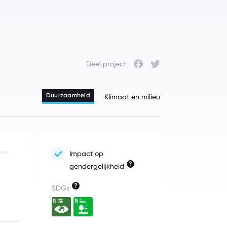
Deel project
Facebook
Twitter
Duurzaamheid
Klimaat en milieu
Impact op
?
gendergelijkheid
?
SDGs