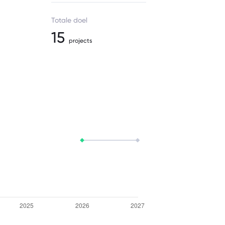
Totale doel
15
projects