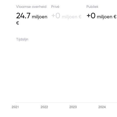
Vlaamse overheid
Privé
Publiek
24.7
+0
+0
miljoen
miljoen €
miljoen €
€
Tijdslijn