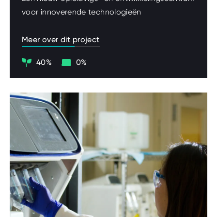
voor innoverende technologieën
Meer over dit project
Klimaat
Digitalisering
40%
0%