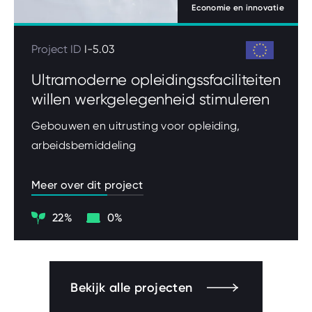
Economie en innovatie
Project ID
I-5.03
Ultramoderne opleidingssfaciliteiten
willen werkgelegenheid stimuleren
Gebouwen en uitrusting voor opleiding,
arbeidsbemiddeling
Meer over dit project
Klimaat
Digitalisering
22%
0%
Bekijk alle projecten