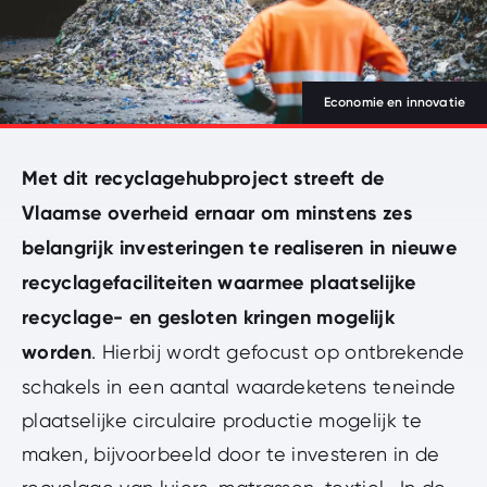
Geef uw zoekopdracht in
Zoeken
NL
FR
DE
Economie en innovatie
Gefinancierd door de Europese Unie
Met dit recyclagehubproject streeft de
Vlaamse overheid ernaar om minstens zes
nav.beSupport
belangrijk investeringen te realiseren in nieuwe
recyclagefaciliteiten waarmee plaatselijke
recyclage- en gesloten kringen mogelijk
worden
. Hierbij wordt gefocust op ontbrekende
schakels in een aantal waardeketens teneinde
plaatselijke circulaire productie mogelijk te
maken, bijvoorbeeld door te investeren in de