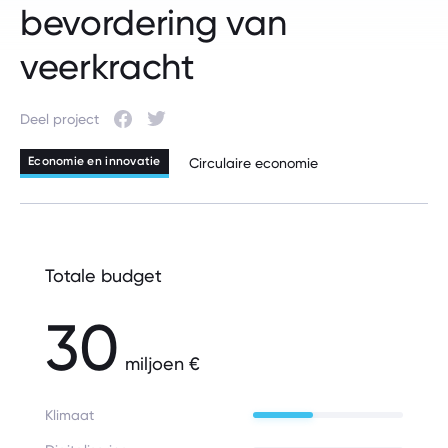
bevordering van
veerkracht
Deel project
Facebook
Twitter
Economie en innovatie
Circulaire economie
Totale budget
30
miljoen €
Klimaat