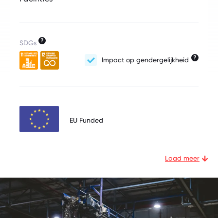
?
SDGs
?
Impact op gendergelijkheid
EU Funded
Laad meer