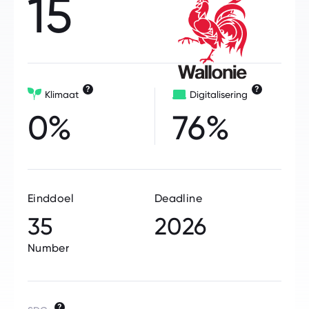
15
?
?
Klimaat
Digitalisering
0%
76%
Einddoel
Deadline
35
2026
Number
?