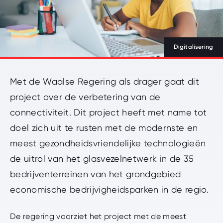
Geef uw zoekopdracht in
Zoeken
NL
FR
DE
Digitalisering
Gefinancierd door de Europese Unie
Met de Waalse Regering als drager gaat dit
project over de verbetering van de
nav.beSupport
connectiviteit. Dit project heeft met name tot
doel zich uit te rusten met de modernste en
meest gezondheidsvriendelijke technologieën
de uitrol van het glasvezelnetwerk in de 35
bedrijventerreinen van het grondgebied
economische bedrijvigheidsparken in de regio.
De regering voorziet het project met de meest