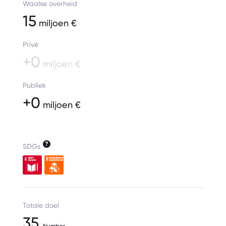
Waalse overheid
15
miljoen €
Privé
+0
miljoen €
Publiek
+0
miljoen €
?
SDGs
Totale doel
35
Number