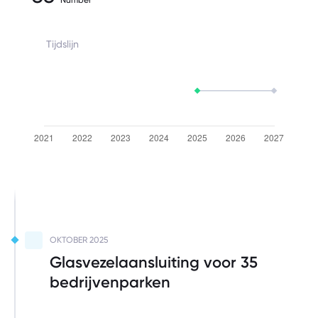
Tijdslijn
Uit te voeren
OKTOBER 2025
Glasvezelaansluiting voor 35
bedrijvenparken