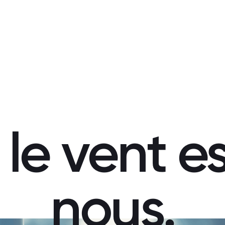
À propos du plan
Thèmes
e vent e
Projets
En chiffres
Bénéficiaires
nous.
Témoignages
Documents