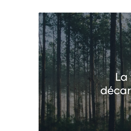
La 
décar