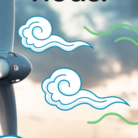
NL
FR
DE