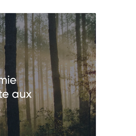
omie
te aux
s