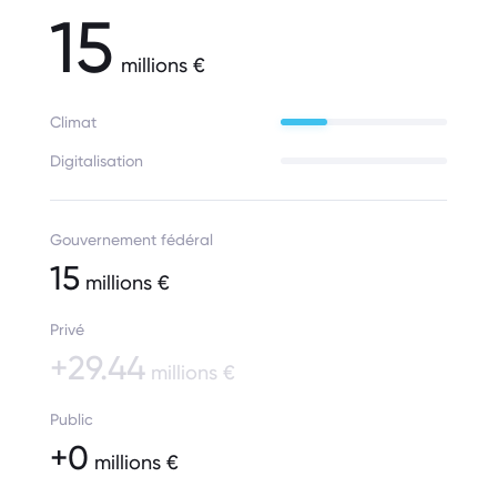
15
millions €
Climat
Digitalisation
Gouvernement fédéral
15
millions €
Privé
+29.44
millions €
Public
+0
millions €