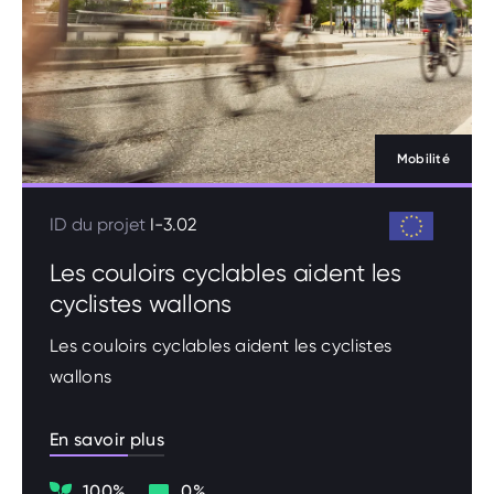
Mobilité
ID du projet
I-3.02
Les couloirs cyclables aident les
cyclistes wallons
Les couloirs cyclables aident les cyclistes
wallons
En savoir plus
Climat
Digitalisation
100%
0%