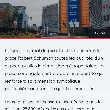
Entrez votre terme de recherche
Rechercher
NL
FR
DE
Mobilité
Financé par l’Union européenne
nav.beSupport
L'objectif central du projet est de donner à la
place Robert Schuman toutes les qualités d'un
espace public de dimension métropolitaine. La
place sera également dotée d'une identité qui
renforcera sa dimension symbolique
particulière au cœur du quartier européen.
Le projet prévoit de construire une infrastructure de
minimum 28.800 m2 dédiée aux cyclistes et aux