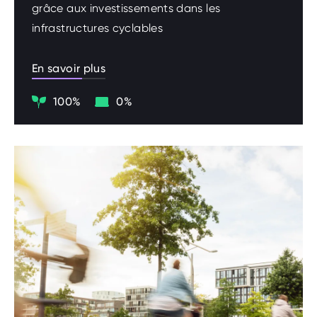
grâce aux investissements dans les
infrastructures cyclables
En savoir plus
Climat
Digitalisation
100%
0%